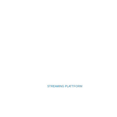
- VIRTUELLE & HYBRIDE EVENTS -
WWW.WIRTUELL.ONLINE
UNSERE
STREAMING PLATTFORM